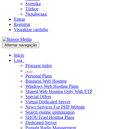
Svenska
Türkçe
Українська
Entrar
Registrar
Visualizar carrinho
Alternar navegação
Início
Loja
Procurar todos
-----
Personal Plans
Business Web Hosting
Windows Web Hosting Plans
Shared Web Hosting Only With FTP
Special Offers
Virtual Dedicated Server
News Services For PHP Website
Search engine optimization
SHOUTcast Hosting Plans
Dedicated Server
Punjabi Radio Management