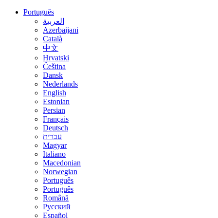
Português
العربية
Azerbaijani
Català
中文
Hrvatski
Čeština
Dansk
Nederlands
English
Estonian
Persian
Français
Deutsch
עברית
Magyar
Italiano
Macedonian
Norwegian
Português
Português
Română
Русский
Español