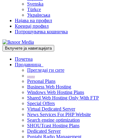
Svenska
Türkçe
Українська
Најава на профил
Креирај профил
Потрошувачка кошничка
Вклучете ја навигацијата
Почетна
Продавница
Прегледај ги сите
-----
Personal Plans
Business Web Hosting
Windows Web Hosting Plans
Shared Web Hosting Only With FTP
Special Offers
Virtual Dedicated Server
News Services For PHP Website
Search engine optimization
SHOUTcast Hosting Plans
Dedicated Server
Punjabi Radio Management