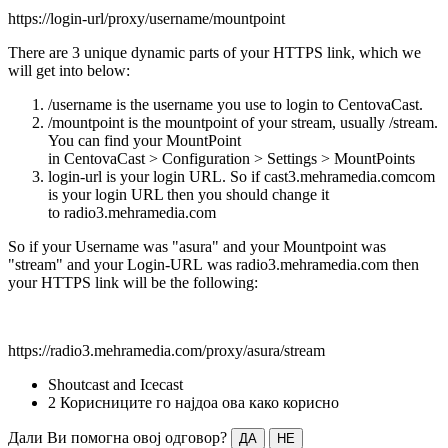
https://login-url/proxy/username/mountpoint
There are 3 unique dynamic parts of your HTTPS link, which we
will get into below:
/username is the username you use to login to CentovaCast.
/mountpoint is the mountpoint of your stream, usually /stream.
You can find your MountPoint
in CentovaCast > Configuration > Settings > MountPoints
login-url is your login URL. So if cast3.mehramedia.comcom
is your login URL then you should change it
to radio3.mehramedia.com
So if your Username was "asura" and your Mountpoint was
"stream" and your Login-URL was radio3.mehramedia.com then
your HTTPS link will be the following:
https://radio3.mehramedia.com/proxy/asura/stream
Shoutcast and Icecast
2 Корисниците го најдоа ова како корисно
Дали Ви помогна овој одговор?
ДА
НЕ