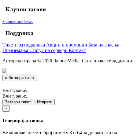
Клучни тагови
Shoutcast and Icecast
Поддршка
Тикети за поддршка
Акции и промоции
База на знаења
Превземања
Статус на сервери
Контакт
Авторски права © 2026 Iknoor Media. Сите права се задржани.
×
Затвори тикет
Вчитување...
Вчитување...
Затвори тикет
Испрати
×
Генерирај лозинка
Ве молиме внесете број помеѓу 8 и 64 за должината на