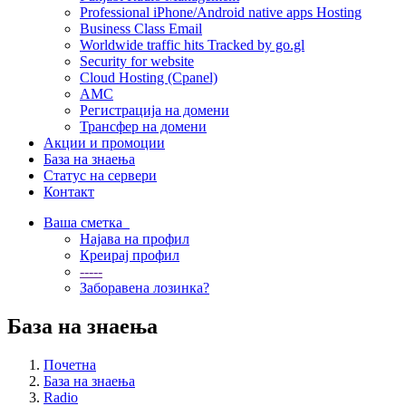
Professional iPhone/Android native apps Hosting
Business Class Email
Worldwide traffic hits Tracked by go.gl
Security for website
Cloud Hosting (Cpanel)
AMC
Регистрација на домени
Трансфер на домени
Акции и промоции
База на знаења
Статус на сервери
Контакт
Ваша сметка
Најава на профил
Креирај профил
-----
Заборавена лозинка?
База на знаења
Почетна
База на знаења
Radio