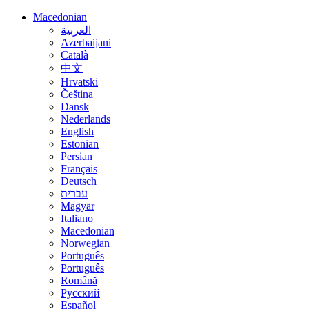
Macedonian
العربية
Azerbaijani
Català
中文
Hrvatski
Čeština
Dansk
Nederlands
English
Estonian
Persian
Français
Deutsch
עברית
Magyar
Italiano
Macedonian
Norwegian
Português
Português
Română
Русский
Español