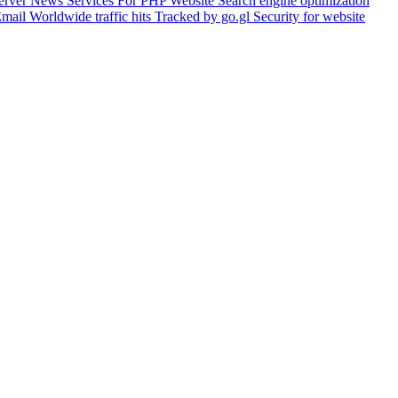
Server
News Services For PHP Website
Search engine optimization
Email
Worldwide traffic hits Tracked by go.gl
Security for website