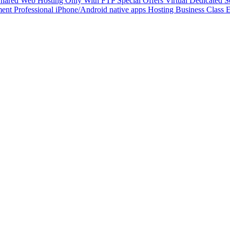
hared Web Hosting Only With FTP
Special Offers
Virtual Dedicated 
ment
Professional iPhone/Android native apps Hosting
Business Class 