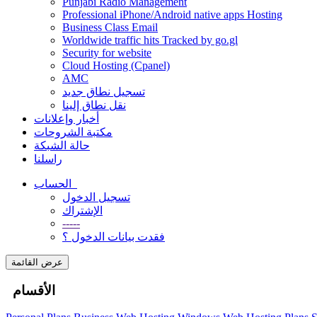
Punjabi Radio Management
Professional iPhone/Android native apps Hosting
Business Class Email
Worldwide traffic hits Tracked by go.gl
Security for website
Cloud Hosting (Cpanel)
AMC
تسجيل نطاق جديد
نقل نطاق إلينا
أخبار وإعلانات
مكتبة الشروحات
حالة الشبكة
راسلنا
الحساب
تسجيل الدخول
الإشتراك
-----
فقدت بيانات الدخول ؟
عرض القائمة
الأقسام