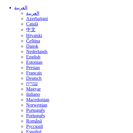
العربية
العربية
Azerbaijani
Català
中文
Hrvatski
Čeština
Dansk
Nederlands
English
Estonian
Persian
Français
Deutsch
עברית
Magyar
Italiano
Macedonian
Norwegian
Português
Português
Română
Русский
Español