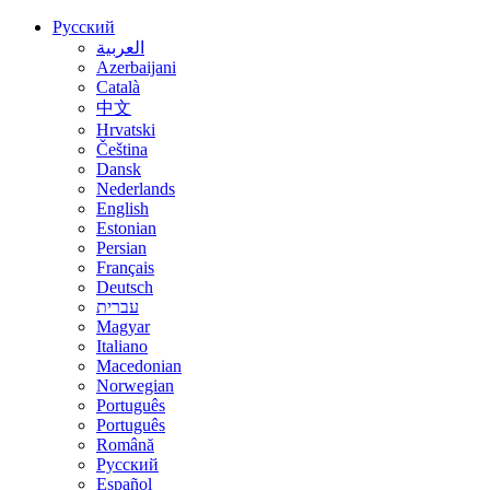
Русский
العربية
Azerbaijani
Català
中文
Hrvatski
Čeština
Dansk
Nederlands
English
Estonian
Persian
Français
Deutsch
עברית
Magyar
Italiano
Macedonian
Norwegian
Português
Português
Română
Русский
Español