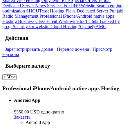
Shared Web Hosting Only With FTP
Special Offers
Virtual
Dedicated Server
News Services For PHP Website
Search engine
optimization
SHOUTcast Hosting Plans
Dedicated Server
Punjabi
Radio Management
Professional iPhone/Android native apps
Hosting
Business Class Email
Worldwide traffic hits Tracked by
go.gl
Security for website
Cloud Hosting (Cpanel)
AMC
Действия
Зарегистрировать домен
Перенос домена
Просмотр
корзины
Выберите валюту
Professional iPhone/Android native apps Hosting
Android App
$350.00 USD однократно
Заказать
Android App