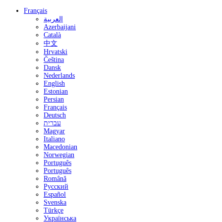
Français
العربية
Azerbaijani
Català
中文
Hrvatski
Čeština
Dansk
Nederlands
English
Estonian
Persian
Français
Deutsch
עברית
Magyar
Italiano
Macedonian
Norwegian
Português
Português
Română
Русский
Español
Svenska
Türkçe
Українська