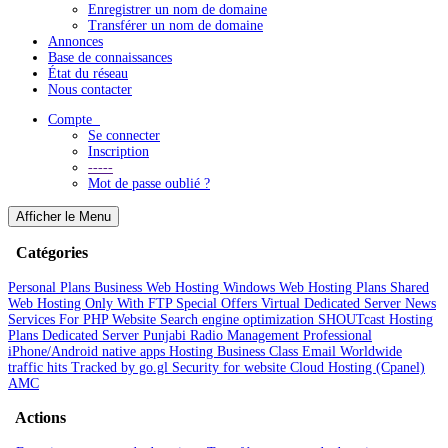
Enregistrer un nom de domaine
Transférer un nom de domaine
Annonces
Base de connaissances
État du réseau
Nous contacter
Compte
Se connecter
Inscription
-----
Mot de passe oublié ?
Afficher le Menu
Catégories
Personal Plans
Business Web Hosting
Windows Web Hosting Plans
Shared
Web Hosting Only With FTP
Special Offers
Virtual Dedicated Server
News
Services For PHP Website
Search engine optimization
SHOUTcast Hosting
Plans
Dedicated Server
Punjabi Radio Management
Professional
iPhone/Android native apps Hosting
Business Class Email
Worldwide
traffic hits Tracked by go.gl
Security for website
Cloud Hosting (Cpanel)
AMC
Actions