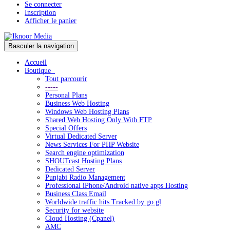
Se connecter
Inscription
Afficher le panier
Basculer la navigation
Accueil
Boutique
Tout parcourir
-----
Personal Plans
Business Web Hosting
Windows Web Hosting Plans
Shared Web Hosting Only With FTP
Special Offers
Virtual Dedicated Server
News Services For PHP Website
Search engine optimization
SHOUTcast Hosting Plans
Dedicated Server
Punjabi Radio Management
Professional iPhone/Android native apps Hosting
Business Class Email
Worldwide traffic hits Tracked by go.gl
Security for website
Cloud Hosting (Cpanel)
AMC