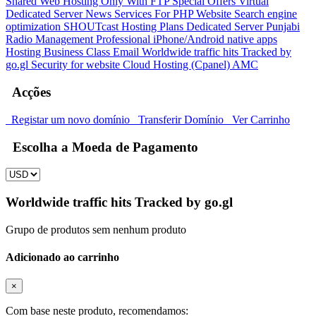
Shared Web Hosting Only With FTP
Special Offers
Virtual
Dedicated Server
News Services For PHP Website
Search engine
optimization
SHOUTcast Hosting Plans
Dedicated Server
Punjabi
Radio Management
Professional iPhone/Android native apps
Hosting
Business Class Email
Worldwide traffic hits Tracked by
go.gl
Security for website
Cloud Hosting (Cpanel)
AMC
Acções
Registar um novo domínio
Transferir Domínio
Ver Carrinho
Escolha a Moeda de Pagamento
Worldwide traffic hits Tracked by go.gl
Grupo de produtos sem nenhum produto
Adicionado ao carrinho
×
Com base neste produto, recomendamos: