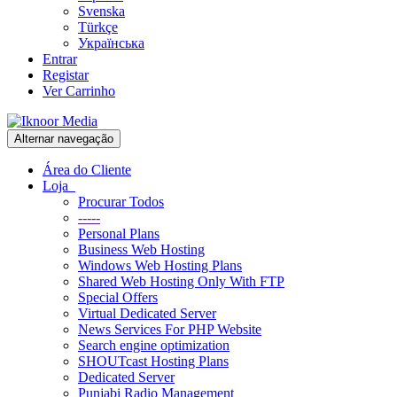
Svenska
Türkçe
Українська
Entrar
Registar
Ver Carrinho
Alternar navegação
Área do Cliente
Loja
Procurar Todos
-----
Personal Plans
Business Web Hosting
Windows Web Hosting Plans
Shared Web Hosting Only With FTP
Special Offers
Virtual Dedicated Server
News Services For PHP Website
Search engine optimization
SHOUTcast Hosting Plans
Dedicated Server
Punjabi Radio Management