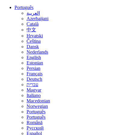
Português
العربية
Azerbaijani
Català
中文
Hrvatski
Čeština
Dansk
Nederlands
English
Estonian
Persian
Français
Deutsch
עברית
Magyar
Italiano
Macedonian
Norwegian
Português
Português
Română
Русский
Español