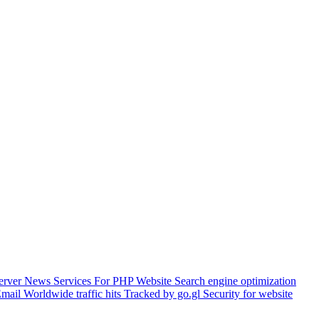
Server
News Services For PHP Website
Search engine optimization
Email
Worldwide traffic hits Tracked by go.gl
Security for website