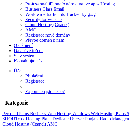
Professional iPhone/Android native apps Hosting
Business Class Email
Worldwide traffic hits Tracked by go.gl
Security for website
Cloud Hosting (Cpanel)
AMC
Registrace nové domény
Převod domén k nám
Oznámení
Databáze řešení
Stav systému
Kontaktujte nás
Účet
Přihlášení
Registrace
-----
Zapomněli jste heslo?
Kategorie
Personal Plans
Business Web Hosting
Windows Web Hosting Plans
S
SHOUTcast Hosting Plans
Dedicated Server
Punjabi Radio Manage
Cloud Hosting (Cpanel)
AMC