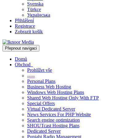
Svenska
Türkçe
Українська
Přihlášení
Registrace
Zobrazit košík
Přepnout navigaci
Domů
Obchod
Prohlížet vše
-----
Personal Plans
Business Web Hosting
Windows Web Hosting Plans
Shared Web Hosting Only With FTP
Special Offers
Virtual Dedicated Server
News Services For PHP Website
Search engine optimization
SHOUTcast Hosting Plans
Dedicated Server
Punjabi Radio Management