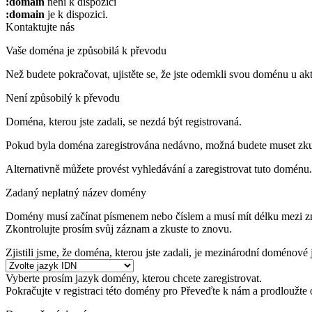
:domain
není k dispozici
:domain
je k dispozici.
Kontaktujte nás
Vaše doména je způsobilá k převodu
Než budete pokračovat, ujistěte se, že jste odemkli svou doménu u akt
Není způsobilý k převodu
Doména, kterou jste zadali, se nezdá být registrovaná.
Pokud byla doména zaregistrována nedávno, možná budete muset zkus
Alternativně můžete provést vyhledávání a zaregistrovat tuto doménu.
Zadaný neplatný název domény
Domény musí začínat písmenem nebo číslem
a musí mít délku mezi 
Zkontrolujte prosím svůj záznam a zkuste to znovu.
Zjistili jsme, že doména, kterou jste zadali, je mezinárodní doméno
Vyberte prosím jazyk domény, kterou chcete zaregistrovat.
Pokračujte v registraci této domény pro
Převeďte k nám a prodloužte 