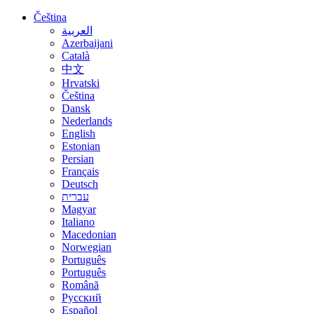
Čeština
العربية
Azerbaijani
Català
中文
Hrvatski
Čeština
Dansk
Nederlands
English
Estonian
Persian
Français
Deutsch
עברית
Magyar
Italiano
Macedonian
Norwegian
Português
Português
Română
Русский
Español