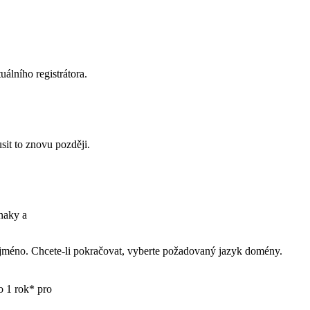
uálního registrátora.
it to znovu později.
znaky
a
vé jméno. Chcete-li pokračovat, vyberte požadovaný jazyk domény.
o 1 rok* pro