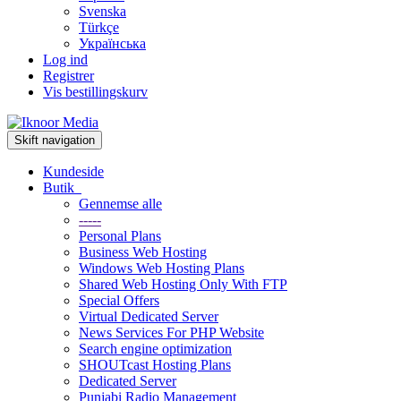
Svenska
Türkçe
Українська
Log ind
Registrer
Vis bestillingskurv
Skift navigation
Kundeside
Butik
Gennemse alle
-----
Personal Plans
Business Web Hosting
Windows Web Hosting Plans
Shared Web Hosting Only With FTP
Special Offers
Virtual Dedicated Server
News Services For PHP Website
Search engine optimization
SHOUTcast Hosting Plans
Dedicated Server
Punjabi Radio Management