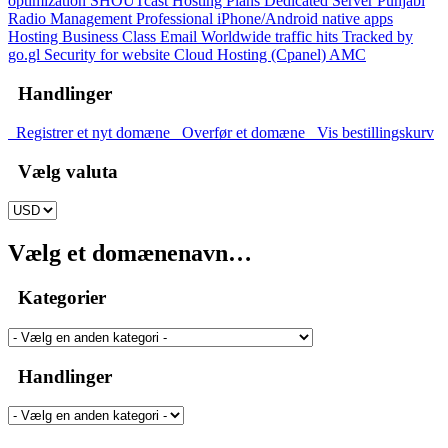
optimization
SHOUTcast Hosting Plans
Dedicated Server
Punjabi
Radio Management
Professional iPhone/Android native apps
Hosting
Business Class Email
Worldwide traffic hits Tracked by
go.gl
Security for website
Cloud Hosting (Cpanel)
AMC
Handlinger
Registrer et nyt domæne
Overfør et domæne
Vis bestillingskurv
Vælg valuta
Vælg et domænenavn…
Kategorier
Handlinger