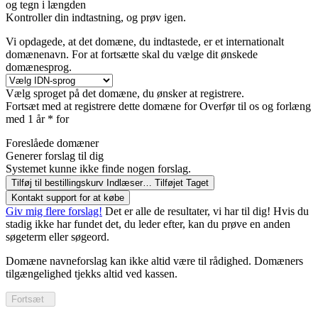
og
tegn i længden
Kontroller din indtastning, og prøv igen.
Vi opdagede, at det domæne, du indtastede, er et internationalt
domænenavn. For at fortsætte skal du vælge dit ønskede
domænesprog.
Vælg sproget på det domæne, du ønsker at registrere.
Fortsæt med at registrere dette domæne for
Overfør til os og forlæng
med 1 år * for
Foreslåede domæner
Generer forslag til dig
Systemet kunne ikke finde nogen forslag.
Tilføj til bestillingskurv
Indlæser…
Tilføjet
Taget
Kontakt support for at købe
Giv mig flere forslag!
Det er alle de resultater, vi har til dig! Hvis du
stadig ikke har fundet det, du leder efter, kan du prøve en anden
søgeterm eller søgeord.
Domæne navneforslag kan ikke altid være til rådighed. Domæners
tilgængelighed tjekks altid ved kassen.
Fortsæt