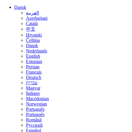
Dansk
العربية
Azerbaijani
Català
中文
Hrvatski
Čeština
Dansk
Nederlands
English
Estonian
Persian
Français
Deutsch
עברית
Magyar
Italiano
Macedonian
Norwegian
Português
Português
Română
Русский
Español