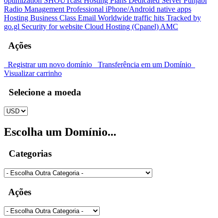
optimization
SHOUTcast Hosting Plans
Dedicated Server
Punjabi
Radio Management
Professional iPhone/Android native apps
Hosting
Business Class Email
Worldwide traffic hits Tracked by
go.gl
Security for website
Cloud Hosting (Cpanel)
AMC
Ações
Registrar um novo domínio
Transferência em um Domínio
Visualizar carrinho
Selecione a moeda
Escolha um Domínio...
Categorias
Ações