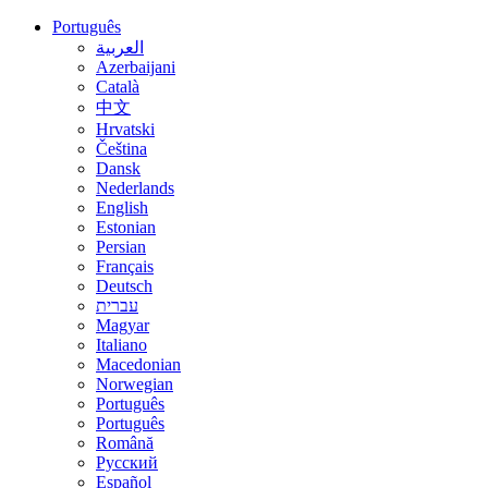
Português
العربية
Azerbaijani
Català
中文
Hrvatski
Čeština
Dansk
Nederlands
English
Estonian
Persian
Français
Deutsch
עברית
Magyar
Italiano
Macedonian
Norwegian
Português
Português
Română
Русский
Español