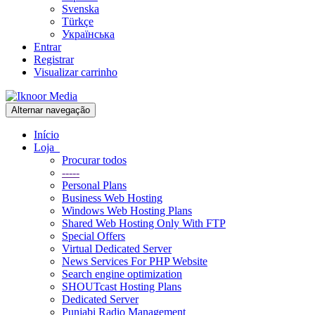
Svenska
Türkçe
Українська
Entrar
Registrar
Visualizar carrinho
Alternar navegação
Início
Loja
Procurar todos
-----
Personal Plans
Business Web Hosting
Windows Web Hosting Plans
Shared Web Hosting Only With FTP
Special Offers
Virtual Dedicated Server
News Services For PHP Website
Search engine optimization
SHOUTcast Hosting Plans
Dedicated Server
Punjabi Radio Management